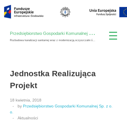
P
rzedsiębiorstwo Gospodarki Komunalnej Spółka z o. o.
Rozbudowa kanalizacji sanitarnej wraz z modernizacją oczyszczalni ścieków w Krasnymstawie
Jednostka Realizująca
Projekt
18 kwietnia, 2018
by
Przedsiębiorstwo Gospodarki Komunalnej Sp. z o.
o.
Aktualności