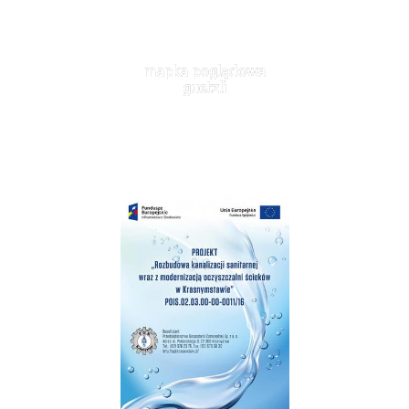
mapka poglądowa
guetzli