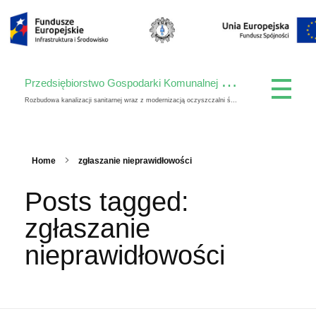
P
rzedsiębiorstwo Gospodarki Komunalnej Spółka z o. o.
Rozbudowa kanalizacji sanitarnej wraz z modernizacją oczyszczalni ścieków w Krasnymstawie
Home
zgłaszanie nieprawidłowości
Posts tagged:
zgłaszanie
nieprawidłowości