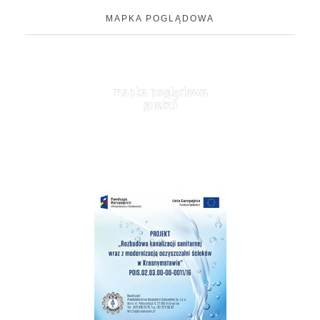
MAPKA POGLĄDOWA
mapka poglądowa
guetzli