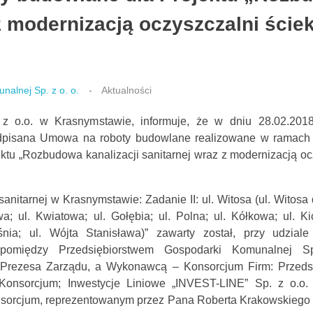
 z modernizacją oczyszczalni ści
nalnej Sp. z o. o.
Aktualności
z o.o. w Krasnymstawie, informuje, że w dniu 28.02.2018
odpisana Umowa na roboty budowlane realizowane w ramach
tu „Rozbudowa kanalizacji sanitarnej wraz z modernizacją oc
sanitarnej w Krasnymstawie: Zadanie II: ul. Witosa (ul. Witosa
a; ul. Kwiatowa; ul. Gołębia; ul. Polna; ul. Kółkowa; ul. Kic
a; ul. Wójta Stanisława)” zawarty został, przy udziale 
pomiędzy Przedsiębiorstwem Gospodarki Komunalnej S
Prezesa Zarządu, a Wykonawcą – Konsorcjum Firm: Przedsi
nsorcjum; Inwestycje Liniowe „INVEST-LINE” Sp. z o.o. 
sorcjum, reprezentowanym przez Pana Roberta Krakowskiego