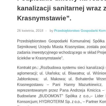
kanalizacji sanitarnej wraz
Krasnymstawie”.
26 kwietnia, 2018
by
Przedsiębiorstwo Gospodarki Komu
Przedsiębiorstwo Gospodarki Komunalnej Spółka 
Sejmikowej Urzędu Miasta Krasnystaw, została p
zadania inwestycyjnego wchodzącego w skład Projek
ścieków w Krasnymstawie”.
Kontrakt pn.: „Rozbudowa systemu sieci kanalizacji 
aglomeracji; ul. Ułańska; ul. Bławatna; ul. Wiśniow
Jabłonkowa; ul. Makowa; ul. Bohaterów Wrześni
Krasnegostawu – Pani Hanny Mazurkiewicz, 
reprezentowanym przez Pana Andrzeja Kmicica – 
Budowlane „BUDOMONT” Spółka z o.o.,– Lider Ko
Konsorcjum; HYDROTERM Sp. z o.o., – Partner Kon