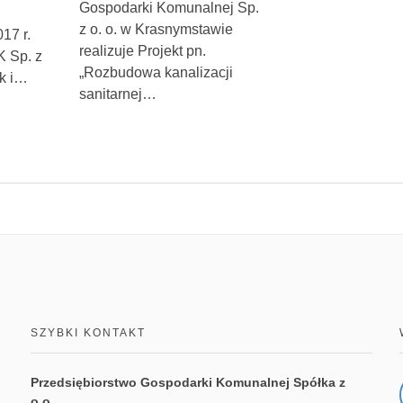
Gospodarki Komunalnej Sp.
z o. o. w Krasnymstawie
17 r.
realizuje Projekt pn.
 Sp. z
„Rozbudowa kanalizacji
k i…
sanitarnej…
SZYBKI KONTAKT
Przedsiębiorstwo Gospodarki Komunalnej Spółka z
o.o.