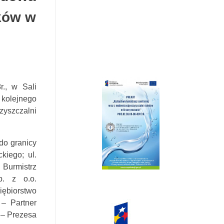
eków w
r., w Sali
 kolejnego
zyszczalni
 do granicy
kiego; ul.
Burmistrz
p. z o.o.
ębiorstwo
– Partner
 – Prezesa