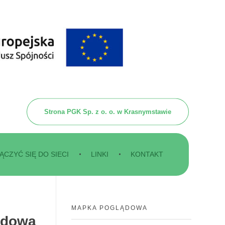
Strona PGK Sp. z o. o. w Krasnymstawie
ĄCZYĆ SIĘ DO SIECI
LINKI
KONTAKT
MAPKA POGLĄDOWA
udowa