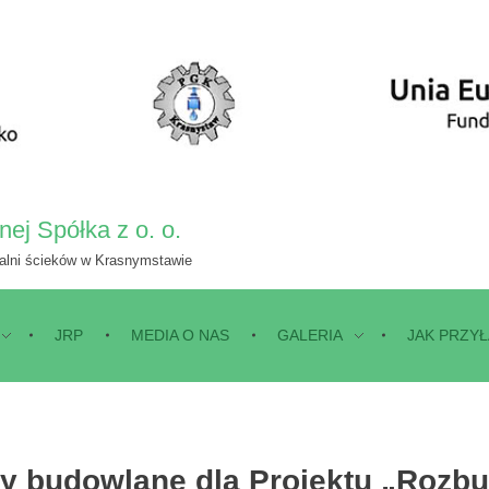
ej Spółka z o. o.
zalni ścieków w Krasnymstawie
JRP
MEDIA O NAS
GALERIA
JAK PRZYŁ
y budowlane dla Projektu „Rozb