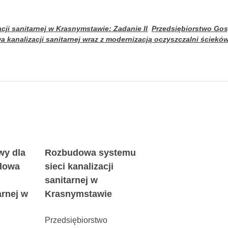
cji sanitarnej w Krasnymstawie: Zadanie II
,
Przedsiębiorstwo Gos
 kanalizacji sanitarnej wraz z modernizacją oczyszczalni ściekó
wy dla
Rozbudowa systemu
dowa
sieci kanalizacji
sanitarnej w
arnej w
Krasnymstawie
Przedsiębiorstwo