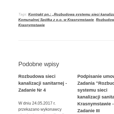
Tags:
Kontrakt pn.: „Rozbudowa systemu sieci kanaliza
Komunalnej Spółka z o.o. w Krasnymstawie
,
Rozbudowa
Krasnymstawie
Podobne wpisy
Rozbudowa sieci
Podpisanie umo
kanalizacji sanitarnej -
Zadania "Rozbu
Zadanie Nr 4
systemu sieci
kanalizacji sanit
W dniu 24.05.2017 r.
Krasnymstawie -
przekazano wykonawcy
Zadanie III